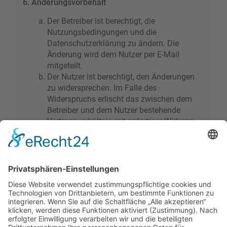
6. Änderungsvorbehalt
Der Betreiber ist berechtigt, die
Nutzungsbedingungen und die
Datenschutzerklärung zu ändern. Die
Änderung wird dem Nutzer per E-Mail
mitgeteilt.
Der Nutzer ist berechtigt, den Änderungen
zu widersprechen. Im Falle des
Widerspruchs erlischt das zwischen dem
Betreiber und dem Nutzer bestehende
Vertragsverhältnis mit sofortiger Wirkung.
Die Änderungen gelten als anerkannt und
verbindlich, wenn der Nutzer den
Änderungen zugestimmt hat.
Informationen über den Umgang mit deinen
persönlichen Daten sind in der
Datenschutzerklärung enthalten.