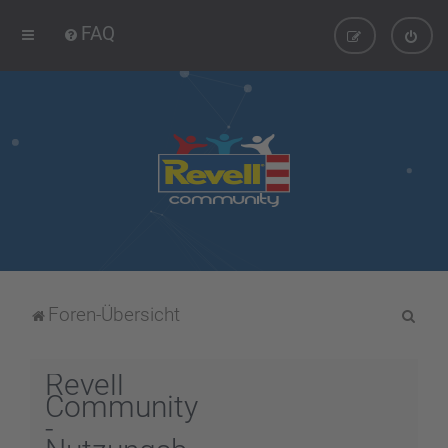
FAQ
S
Foren-Übersicht
u
c
Revell
h
Community
-
e