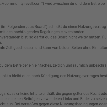
s://community.revell.com“) wird zwischen dir und dem Betreiber
 (im Folgenden „das Board“) schließt du einen Nutzungsvertrag
ch mit den nachfolgenden Regelungen einverstanden.
verstanden bist, so darfst du das Board nicht weiter nutzen. Fü
n.
e Zeit geschlossen und kann von beiden Seiten ohne Einhaltung
t du dem Betreiber ein einfaches, zeitlich und räumlich unbeschr
punkt a bleibt auch nach Kündigung des Nutzungsvertrages bes
rags, dass er keine Inhalte enthält, die gegen geltendes Recht ode
, die in deinen Beiträgen verwendeten Links und Bilder zu setze
echt aus. Bei Verstößen gegen diese Nutzungsbedingungen oder 