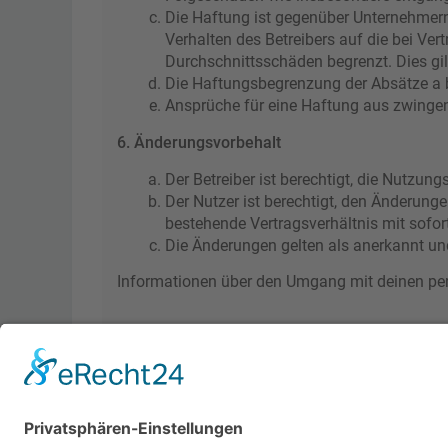
Die Haftung ist gegenüber Unternehmern
Verhalten des Betreibers auf die bei Ve
Durchschnittsschäden begrenzt. Dies gi
Die Haftungsbegrenzung der Absätze a bi
Ansprüche für eine Haftung aus zwinge
6. Änderungsvorbehalt
Der Betreiber ist berechtigt, die Nutzu
Der Nutzer ist berechtigt, den Änderung
bestehende Vertragsverhältnis mit sofor
Die Änderungen gelten als anerkannt un
Informationen über den Umgang mit deinen pers