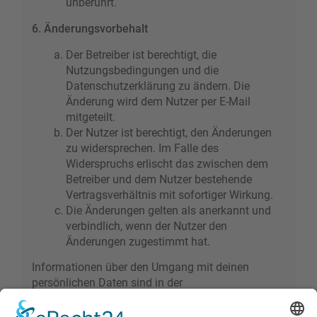
unberührt.
6. Änderungsvorbehalt
Der Betreiber ist berechtigt, die
Nutzungsbedingungen und die
Datenschutzerklärung zu ändern. Die
Änderung wird dem Nutzer per E-Mail
mitgeteilt.
Der Nutzer ist berechtigt, den Änderungen
zu widersprechen. Im Falle des
Widerspruchs erlischt das zwischen dem
Betreiber und dem Nutzer bestehende
Vertragsverhältnis mit sofortiger Wirkung.
Die Änderungen gelten als anerkannt und
verbindlich, wenn der Nutzer den
Änderungen zugestimmt hat.
Informationen über den Umgang mit deinen
persönlichen Daten sind in der
Datenschutzerklärung enthalten.