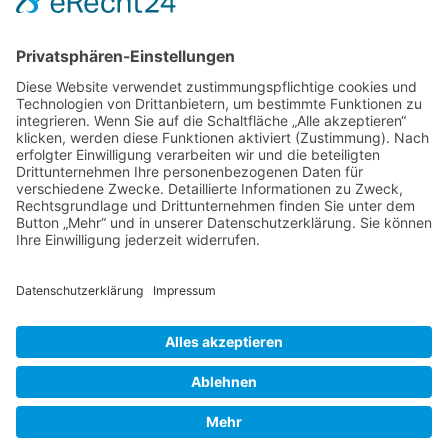
Foren-Übersicht
Alle Zeiten sind
UTC+02:00
Powered by
phpBB
™
• Design by
PlanetStyles
•
Datenschutz
•
Impressum