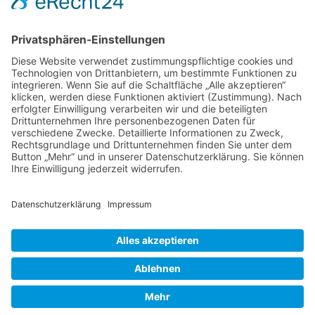
Foren-Übersicht
Alle Zeiten sind
UTC+02:00
Powered by
phpBB
™
• Design by
PlanetStyles
•
Datenschutz
•
Impressum