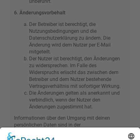
unberührt.
6. Änderungsvorbehalt
Der Betreiber ist berechtigt, die
Nutzungsbedingungen und die
Datenschutzerklärung zu ändern. Die
Änderung wird dem Nutzer per E-Mail
mitgeteilt.
Der Nutzer ist berechtigt, den Änderungen
zu widersprechen. Im Falle des
Widerspruchs erlischt das zwischen dem
Betreiber und dem Nutzer bestehende
Vertragsverhältnis mit sofortiger Wirkung.
Die Änderungen gelten als anerkannt und
verbindlich, wenn der Nutzer den
Änderungen zugestimmt hat.
Informationen über den Umgang mit deinen
persönlichen Daten sind in der
Datenschutzerklärung enthalten.