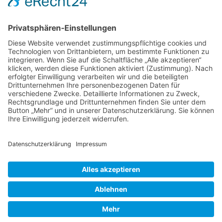
Foren-Übersicht
Alle Zeiten sind
UTC+02:00
Powered by
phpBB
™
• Design by
PlanetStyles
•
Datenschutz
•
Impressum