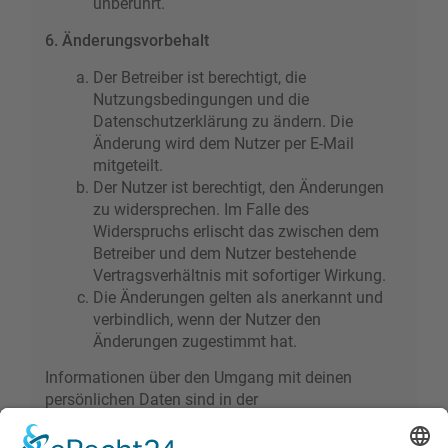
unberührt.
6. Änderungsvorbehalt
Der Betreiber ist berechtigt, die
Nutzungsbedingungen und die
Datenschutzerklärung zu ändern. Die
Änderung wird dem Nutzer per E-Mail
mitgeteilt.
Der Nutzer ist berechtigt, den Änderungen
zu widersprechen. Im Falle des
Widerspruchs erlischt das zwischen dem
Betreiber und dem Nutzer bestehende
Vertragsverhältnis mit sofortiger Wirkung.
Die Änderungen gelten als anerkannt und
verbindlich, wenn der Nutzer den
Änderungen zugestimmt hat.
Informationen über den Umgang mit deinen
persönlichen Daten sind in der
Datenschutzerklärung enthalten.