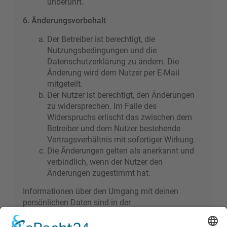
unberührt.
6. Änderungsvorbehalt
Der Betreiber ist berechtigt, die
Nutzungsbedingungen und die
Datenschutzerklärung zu ändern. Die
Änderung wird dem Nutzer per E-Mail
mitgeteilt.
Der Nutzer ist berechtigt, den Änderungen
zu widersprechen. Im Falle des
Widerspruchs erlischt das zwischen dem
Betreiber und dem Nutzer bestehende
Vertragsverhältnis mit sofortiger Wirkung.
Die Änderungen gelten als anerkannt und
verbindlich, wenn der Nutzer den
Änderungen zugestimmt hat.
Informationen über den Umgang mit deinen
persönlichen Daten sind in der
Datenschutzerklärung enthalten.