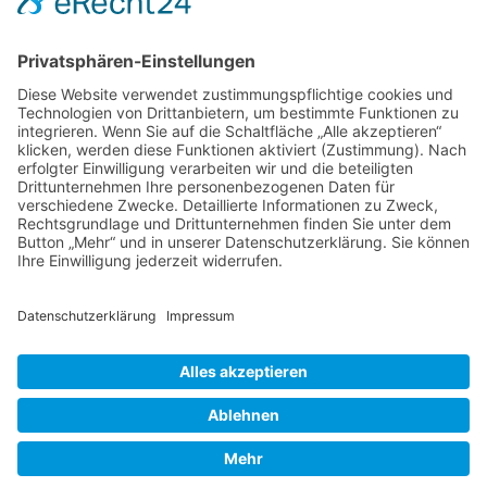
Foren-Übersicht
Alle Zeiten sind
UTC+02:00
Powered by
phpBB
™
• Design by
PlanetStyles
•
Datenschutz
•
Impressum