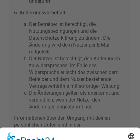
unberührt.
6. Änderungsvorbehalt
Der Betreiber ist berechtigt, die
Nutzungsbedingungen und die
Datenschutzerklärung zu ändern. Die
Änderung wird dem Nutzer per E-Mail
mitgeteilt.
Der Nutzer ist berechtigt, den Änderungen
zu widersprechen. Im Falle des
Widerspruchs erlischt das zwischen dem
Betreiber und dem Nutzer bestehende
Vertragsverhältnis mit sofortiger Wirkung.
Die Änderungen gelten als anerkannt und
verbindlich, wenn der Nutzer den
Änderungen zugestimmt hat.
Informationen über den Umgang mit deinen
persönlichen Daten sind in der
Datenschutzerklärung enthalten.