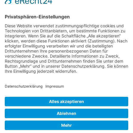
Foren-Übersicht
Alle Zeiten sind
UTC+02:00
Powered by
phpBB
™
• Design by
PlanetStyles
•
Datenschutz
•
Impressum