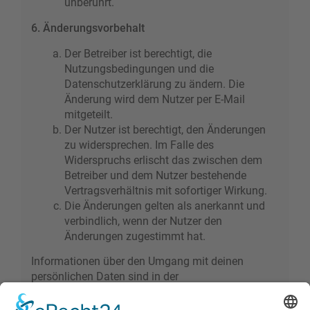
unberührt.
6. Änderungsvorbehalt
Der Betreiber ist berechtigt, die
Nutzungsbedingungen und die
Datenschutzerklärung zu ändern. Die
Änderung wird dem Nutzer per E-Mail
mitgeteilt.
Der Nutzer ist berechtigt, den Änderungen
zu widersprechen. Im Falle des
Widerspruchs erlischt das zwischen dem
Betreiber und dem Nutzer bestehende
Vertragsverhältnis mit sofortiger Wirkung.
Die Änderungen gelten als anerkannt und
verbindlich, wenn der Nutzer den
Änderungen zugestimmt hat.
Informationen über den Umgang mit deinen
persönlichen Daten sind in der
Datenschutzerklärung enthalten.