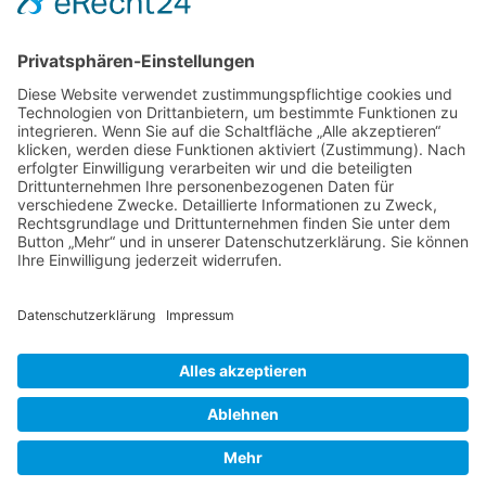
Foren-Übersicht
Alle Zeiten sind
UTC+02:00
Powered by
phpBB
™
• Design by
PlanetStyles
•
Datenschutz
•
Impressum