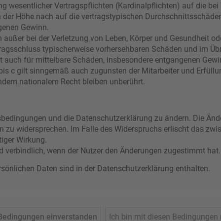
g wesentlicher Vertragspflichten (Kardinalpflichten) auf die bei
der Höhe nach auf die vertragstypischen Durchschnittsschäden b
genen Gewinn.
 außer bei der Verletzung von Leben, Körper und Gesundheit od
rtragsschluss typischerweise vorhersehbaren Schäden und im Üb
lt auch für mittelbare Schäden, insbesondere entgangenen Gewi
s c gilt sinngemäß auch zugunsten der Mitarbeiter und Erfüllun
ndem nationalem Recht bleiben unberührt.
ngsbedingungen und die Datenschutzerklärung zu ändern. Die Ände
en zu widersprechen. Im Falle des Widerspruchs erlischt das zw
tiger Wirkung.
d verbindlich, wenn der Nutzer den Änderungen zugestimmt hat.
önlichen Daten sind in der Datenschutzerklärung enthalten.