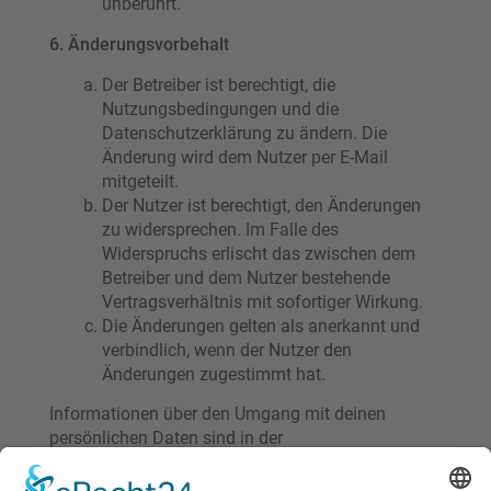
unberührt.
6. Änderungsvorbehalt
Der Betreiber ist berechtigt, die
Nutzungsbedingungen und die
Datenschutzerklärung zu ändern. Die
Änderung wird dem Nutzer per E-Mail
mitgeteilt.
Der Nutzer ist berechtigt, den Änderungen
zu widersprechen. Im Falle des
Widerspruchs erlischt das zwischen dem
Betreiber und dem Nutzer bestehende
Vertragsverhältnis mit sofortiger Wirkung.
Die Änderungen gelten als anerkannt und
verbindlich, wenn der Nutzer den
Änderungen zugestimmt hat.
Informationen über den Umgang mit deinen
persönlichen Daten sind in der
Datenschutzerklärung enthalten.