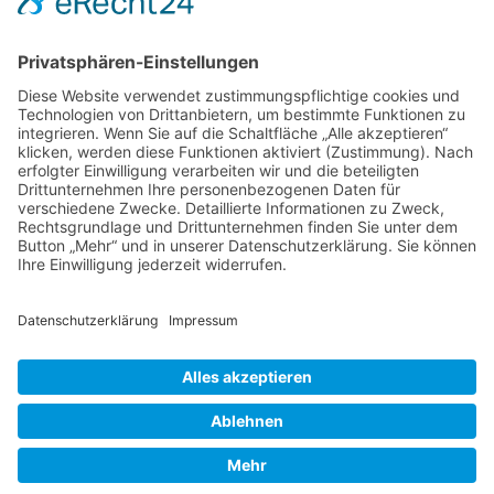
Foren-Übersicht
Alle Zeiten sind
UTC+02:00
Powered by
phpBB
™
• Design by
PlanetStyles
•
Datenschutz
•
Impressum