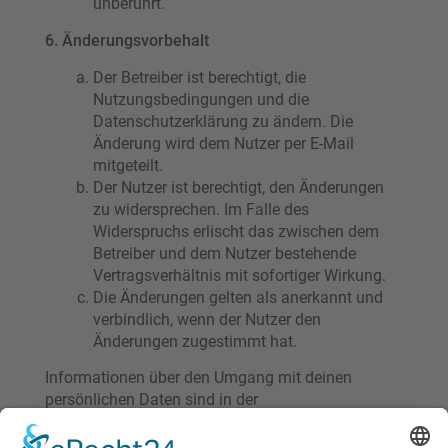
unberührt.
6. Änderungsvorbehalt
Der Betreiber ist berechtigt, die
Nutzungsbedingungen und die
Datenschutzerklärung zu ändern. Die
Änderung wird dem Nutzer per E-Mail
mitgeteilt.
Der Nutzer ist berechtigt, den Änderungen
zu widersprechen. Im Falle des
Widerspruchs erlischt das zwischen dem
Betreiber und dem Nutzer bestehende
Vertragsverhältnis mit sofortiger Wirkung.
Die Änderungen gelten als anerkannt und
verbindlich, wenn der Nutzer den
Änderungen zugestimmt hat.
Informationen über den Umgang mit deinen
persönlichen Daten sind in der
Datenschutzerklärung enthalten.