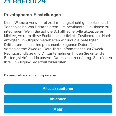
Foren-Übersicht
Alle Zeiten sind
UTC+02:00
Powered by
phpBB
™
• Design by
PlanetStyles
•
Datenschutz
•
Impressum