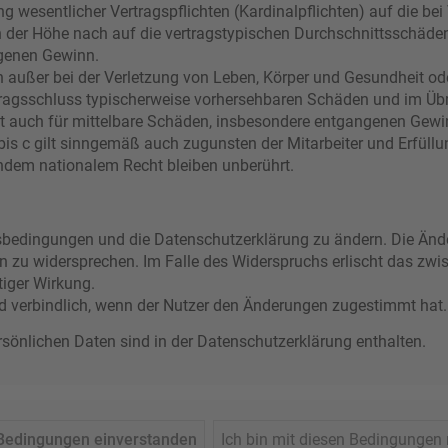
g wesentlicher Vertragspflichten (Kardinalpflichten) auf die bei
der Höhe nach auf die vertragstypischen Durchschnittsschäden b
genen Gewinn.
 außer bei der Verletzung von Leben, Körper und Gesundheit od
rtragsschluss typischerweise vorhersehbaren Schäden und im Üb
lt auch für mittelbare Schäden, insbesondere entgangenen Gewi
s c gilt sinngemäß auch zugunsten der Mitarbeiter und Erfüllun
ndem nationalem Recht bleiben unberührt.
ngsbedingungen und die Datenschutzerklärung zu ändern. Die Ände
en zu widersprechen. Im Falle des Widerspruchs erlischt das zw
tiger Wirkung.
d verbindlich, wenn der Nutzer den Änderungen zugestimmt hat.
önlichen Daten sind in der Datenschutzerklärung enthalten.