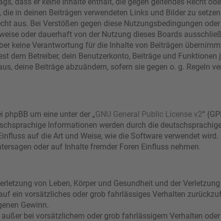
rags, dass er keine Inhalte enthält, die gegen geltendes Recht ode
, die in deinen Beiträgen verwendeten Links und Bilder zu setze
echt aus. Bei Verstößen gegen diese Nutzungsbedingungen oder 
eise oder dauerhaft von der Nutzung dieses Boards ausschließe
r keine Verantwortung für die Inhalte von Beiträgen übernimmt, di
t dem Betreiber, dein Benutzerkonto, Beiträge und Funktionen j
aus, deine Beiträge abzuändern, sofern sie gegen o. g. Regeln ve
i phpBB um eine unter der „
GNU General Public License v2
“ (GP
schsprachige Informationen werden durch die deutschsprachi
Einfluss auf die Art und Weise, wie die Software verwendet wir
tersagen oder auf Inhalte fremder Foren Einfluss nehmen.
erletzung von Leben, Körper und Gesundheit und der Verletzung 
 auf ein vorsätzliches oder grob fahrlässiges Verhalten zurückzuf
genen Gewinn.
 außer bei vorsätzlichem oder grob fahrlässigem Verhalten oder