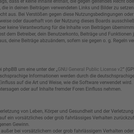
rags, dass er keine Inhalte enthält, die gegen geltendes Recht ode
, die in deinen Beiträgen verwendeten Links und Bilder zu setze
echt aus. Bei Verstößen gegen diese Nutzungsbedingungen oder 
eise oder dauerhaft von der Nutzung dieses Boards ausschließe
r keine Verantwortung für die Inhalte von Beiträgen übernimmt, di
t dem Betreiber, dein Benutzerkonto, Beiträge und Funktionen j
aus, deine Beiträge abzuändern, sofern sie gegen o. g. Regeln ve
i phpBB um eine unter der „
GNU General Public License v2
“ (GP
schsprachige Informationen werden durch die deutschsprachi
Einfluss auf die Art und Weise, wie die Software verwendet wir
tersagen oder auf Inhalte fremder Foren Einfluss nehmen.
erletzung von Leben, Körper und Gesundheit und der Verletzung 
 auf ein vorsätzliches oder grob fahrlässiges Verhalten zurückzuf
genen Gewinn.
 außer bei vorsätzlichem oder grob fahrlässigem Verhalten oder