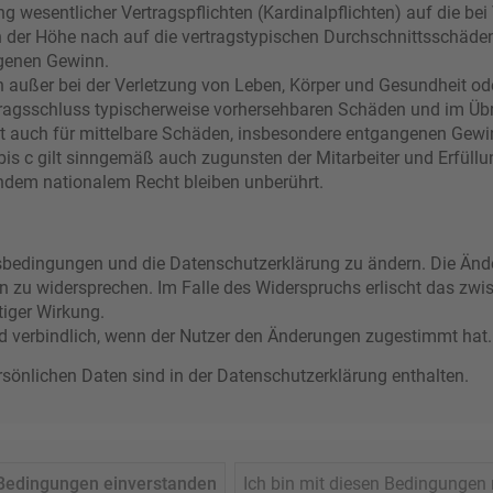
g wesentlicher Vertragspflichten (Kardinalpflichten) auf die bei
der Höhe nach auf die vertragstypischen Durchschnittsschäden b
genen Gewinn.
 außer bei der Verletzung von Leben, Körper und Gesundheit od
rtragsschluss typischerweise vorhersehbaren Schäden und im Üb
lt auch für mittelbare Schäden, insbesondere entgangenen Gewi
s c gilt sinngemäß auch zugunsten der Mitarbeiter und Erfüllun
ndem nationalem Recht bleiben unberührt.
ngsbedingungen und die Datenschutzerklärung zu ändern. Die Ände
en zu widersprechen. Im Falle des Widerspruchs erlischt das zw
tiger Wirkung.
d verbindlich, wenn der Nutzer den Änderungen zugestimmt hat.
önlichen Daten sind in der Datenschutzerklärung enthalten.