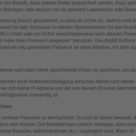
nen des Boards, dass weitere Daten gespeichert werden. Dazu g
 Beiträgen oder explizit von dir gesetzte Lesezeichen oder Ben
selung (Hash) gespeichert, so dass es sicher ist. Jedoch wird d
swort ist dein Schlüssel zu deinem Benutzerkonto für das Boar
pBB Limited oder ein Dritter berechtigterweise nach deinem Pass
Ich habe mein Passwort vergessen“ benutzen. Die phpBB-Softwa
ßend ein neu generiertes Passwort an diese Adresse, mit dem d
gebenen und oben näher spezifizierten Daten zu speichern, um d
m Rahmen einer Interessenabwägung zwischen deinen und seinen In
n mit deiner IP-Adresse und der von deinem Browser übermitte
erfolgbarkeit notwendig ist.
 Daten
 anderen Personen zu ermöglichen. Du bist dir daher bewusst, da
nglich sein können. Der Betreiber kann jedoch festlegen, dass ein
strierte Benutzer, Administratoren etc.) zugänglich sind. Wenn 