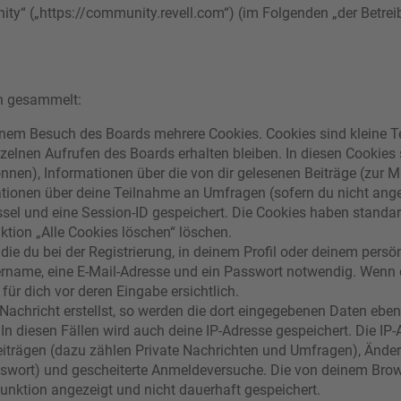
nity“ („https://community.revell.com“) (im Folgenden „der Betre
en gesammelt:
inem Besuch des Boards mehrere Cookies. Cookies sind kleine Te
elnen Aufrufen des Boards erhalten bleiben. In diesen Cookies si
nnen), Informationen über die von dir gelesenen Beiträge (zur M
tionen über deine Teilnahme an Umfragen (sofern du nicht ange
üssel und eine Session-ID gespeichert. Die Cookies haben standar
ktion „Alle Cookies löschen“ löschen.
die du bei der Registrierung, in deinem Profil oder deinem persö
ername, eine E-Mail-Adresse und ein Passwort notwendig. Wenn d
für dich vor deren Eingabe ersichtlich.
Nachricht erstellst, so werden die dort eingegebenen Daten ebenf
In diesen Fällen wird auch deine IP-Adresse gespeichert. Die IP
iträgen (dazu zählen Private Nachrichten und Umfragen), Änderu
sswort) und gescheiterte Anmeldeversuche. Die von deinem Bro
-Funktion angezeigt und nicht dauerhaft gespeichert.