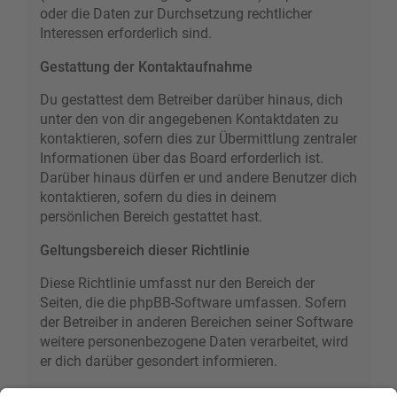
oder die Daten zur Durchsetzung rechtlicher
Interessen erforderlich sind.
Gestattung der Kontaktaufnahme
Du gestattest dem Betreiber darüber hinaus, dich
unter den von dir angegebenen Kontaktdaten zu
kontaktieren, sofern dies zur Übermittlung zentraler
Informationen über das Board erforderlich ist.
Darüber hinaus dürfen er und andere Benutzer dich
kontaktieren, sofern du dies in deinem
persönlichen Bereich gestattet hast.
Geltungsbereich dieser Richtlinie
Diese Richtlinie umfasst nur den Bereich der
Seiten, die die phpBB-Software umfassen. Sofern
der Betreiber in anderen Bereichen seiner Software
weitere personenbezogene Daten verarbeitet, wird
er dich darüber gesondert informieren.
Auskunftsrecht