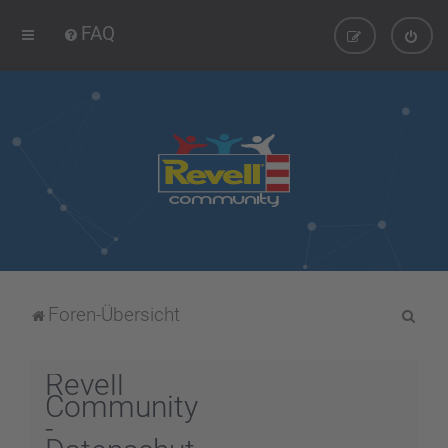
FAQ
S
Foren-Übersicht
u
c
Revell
h
Community
-
e