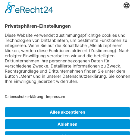
Der Betreiber erteilt dir auf Anfrage Auskunft,
welche Daten über dich gespeichert sind.
Du kannst jederzeit die Löschung bzw. Sperrung
deiner Daten verlangen. Kontaktiere hierzu bitte
den Betreiber.
Foren-Übersicht
Alle Zeiten sind
UTC+02:00
Powered by
phpBB
™
• Design by
PlanetStyles
•