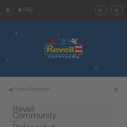
FAQ
S
Foren-Übersicht
u
c
Revell
h
Community
-
e