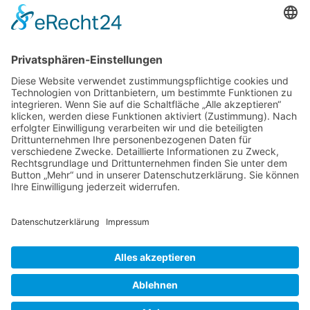
Der Betreiber erteilt dir auf Anfrage Auskunft,
welche Daten über dich gespeichert sind.
Du kannst jederzeit die Löschung bzw. Sperrung
deiner Daten verlangen. Kontaktiere hierzu bitte
den Betreiber.
Foren-Übersicht
Alle Zeiten sind
UTC+02:00
Powered by
phpBB
™
• Design by
PlanetStyles
•