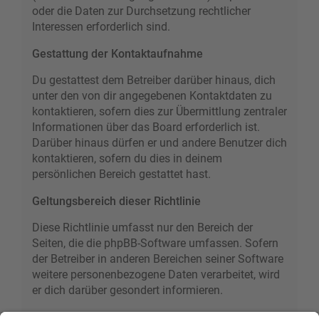
oder die Daten zur Durchsetzung rechtlicher
Interessen erforderlich sind.
Gestattung der Kontaktaufnahme
Du gestattest dem Betreiber darüber hinaus, dich
unter den von dir angegebenen Kontaktdaten zu
kontaktieren, sofern dies zur Übermittlung zentraler
Informationen über das Board erforderlich ist.
Darüber hinaus dürfen er und andere Benutzer dich
kontaktieren, sofern du dies in deinem
persönlichen Bereich gestattet hast.
Geltungsbereich dieser Richtlinie
Diese Richtlinie umfasst nur den Bereich der
Seiten, die die phpBB-Software umfassen. Sofern
der Betreiber in anderen Bereichen seiner Software
weitere personenbezogene Daten verarbeitet, wird
er dich darüber gesondert informieren.
Auskunftsrecht