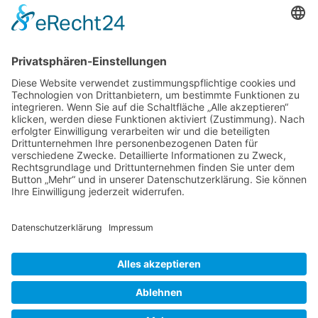
Der Betreiber erteilt dir auf Anfrage Auskunft,
welche Daten über dich gespeichert sind.
Du kannst jederzeit die Löschung bzw. Sperrung
deiner Daten verlangen. Kontaktiere hierzu bitte
den Betreiber.
Foren-Übersicht
Alle Zeiten sind
UTC+02:00
Powered by
phpBB
™
• Design by
PlanetStyles
•