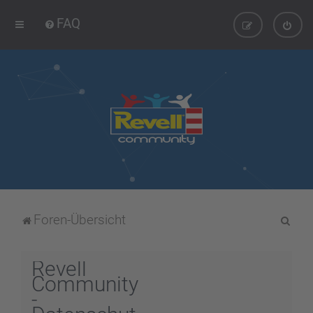
FAQ
S
Foren-Übersicht
u
c
Revell
h
Community
-
e