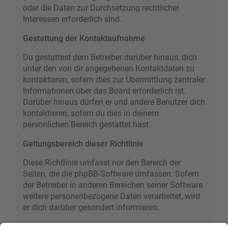
oder die Daten zur Durchsetzung rechtlicher
Interessen erforderlich sind.
Gestattung der Kontaktaufnahme
Du gestattest dem Betreiber darüber hinaus, dich
unter den von dir angegebenen Kontaktdaten zu
kontaktieren, sofern dies zur Übermittlung zentraler
Informationen über das Board erforderlich ist.
Darüber hinaus dürfen er und andere Benutzer dich
kontaktieren, sofern du dies in deinem
persönlichen Bereich gestattet hast.
Geltungsbereich dieser Richtlinie
Diese Richtlinie umfasst nur den Bereich der
Seiten, die die phpBB-Software umfassen. Sofern
der Betreiber in anderen Bereichen seiner Software
weitere personenbezogene Daten verarbeitet, wird
er dich darüber gesondert informieren.
Auskunftsrecht