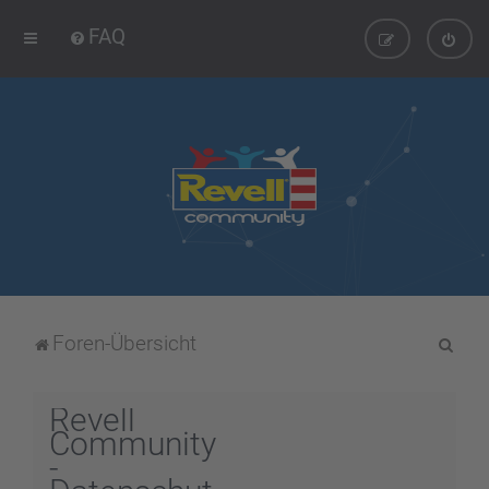
FAQ
S
Foren-Übersicht
u
c
Revell
h
Community
-
e