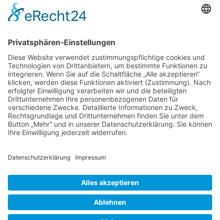
Der Betreiber erteilt dir auf Anfrage Auskunft,
welche Daten über dich gespeichert sind.
Du kannst jederzeit die Löschung bzw. Sperrung
deiner Daten verlangen. Kontaktiere hierzu bitte
den Betreiber.
Foren-Übersicht
Alle Zeiten sind
UTC+02:00
Powered by
phpBB
™
• Design by
PlanetStyles
•