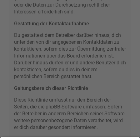
oder die Daten zur Durchsetzung rechtlicher
Interessen erforderlich sind.
Gestattung der Kontaktaufnahme
Du gestattest dem Betreiber darüber hinaus, dich
unter den von dir angegebenen Kontaktdaten zu
kontaktieren, sofern dies zur Übermittlung zentraler
Informationen über das Board erforderlich ist.
Darüber hinaus dürfen er und andere Benutzer dich
kontaktieren, sofern du dies in deinem
persönlichen Bereich gestattet hast.
Geltungsbereich dieser Richtlinie
Diese Richtlinie umfasst nur den Bereich der
Seiten, die die phpBB-Software umfassen. Sofern
der Betreiber in anderen Bereichen seiner Software
weitere personenbezogene Daten verarbeitet, wird
er dich darüber gesondert informieren.
Auskunftsrecht