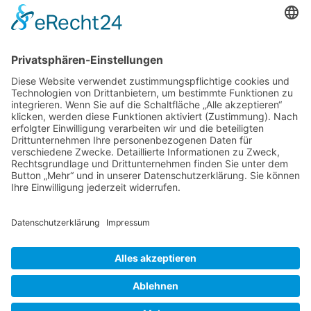
Der Betreiber erteilt dir auf Anfrage Auskunft,
welche Daten über dich gespeichert sind.
Du kannst jederzeit die Löschung bzw. Sperrung
deiner Daten verlangen. Kontaktiere hierzu bitte
den Betreiber.
Foren-Übersicht
Alle Zeiten sind
UTC+02:00
Powered by
phpBB
™
• Design by
PlanetStyles
•