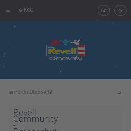
FAQ
S
Foren-Übersicht
u
c
Revell
h
Community
-
e