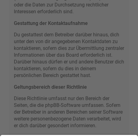
oder die Daten zur Durchsetzung rechtlicher
Interessen erforderlich sind.
Gestattung der Kontaktaufnahme
Du gestattest dem Betreiber darüber hinaus, dich
unter den von dir angegebenen Kontaktdaten zu
kontaktieren, sofern dies zur Übermittlung zentraler
Informationen über das Board erforderlich ist.
Darüber hinaus dürfen er und andere Benutzer dich
kontaktieren, sofern du dies in deinem
persönlichen Bereich gestattet hast.
Geltungsbereich dieser Richtlinie
Diese Richtlinie umfasst nur den Bereich der
Seiten, die die phpBB-Software umfassen. Sofern
der Betreiber in anderen Bereichen seiner Software
weitere personenbezogene Daten verarbeitet, wird
er dich darüber gesondert informieren.
Auskunftsrecht