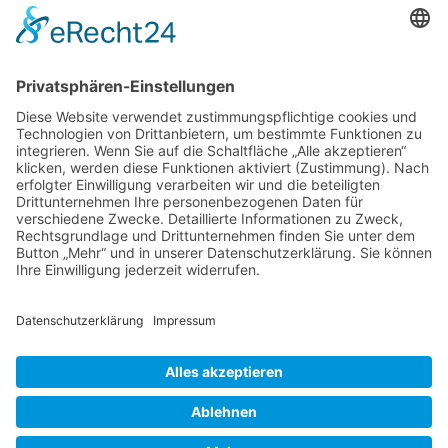
Der Betreiber erteilt dir auf Anfrage Auskunft,
welche Daten über dich gespeichert sind.
Du kannst jederzeit die Löschung bzw. Sperrung
deiner Daten verlangen. Kontaktiere hierzu bitte
den Betreiber.
Foren-Übersicht
Alle Zeiten sind
UTC+02:00
Powered by
phpBB
™
• Design by
PlanetStyles
•