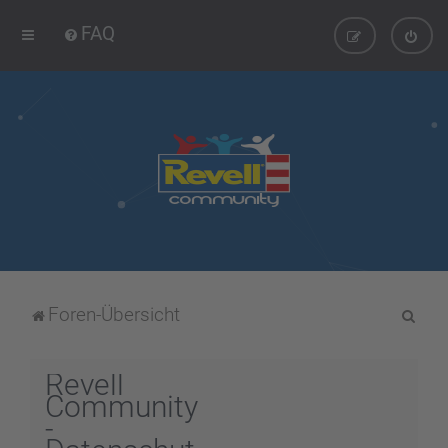
FAQ
S
Foren-Übersicht
u
c
Revell
h
Community
-
e