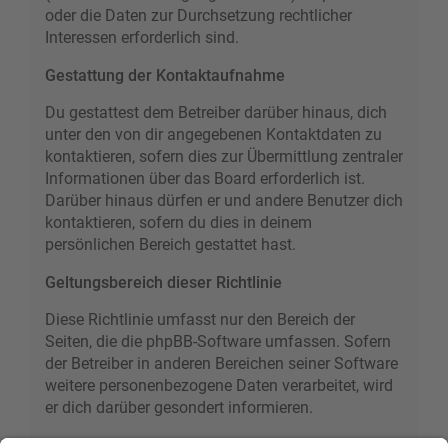
oder die Daten zur Durchsetzung rechtlicher
Interessen erforderlich sind.
Gestattung der Kontaktaufnahme
Du gestattest dem Betreiber darüber hinaus, dich
unter den von dir angegebenen Kontaktdaten zu
kontaktieren, sofern dies zur Übermittlung zentraler
Informationen über das Board erforderlich ist.
Darüber hinaus dürfen er und andere Benutzer dich
kontaktieren, sofern du dies in deinem
persönlichen Bereich gestattet hast.
Geltungsbereich dieser Richtlinie
Diese Richtlinie umfasst nur den Bereich der
Seiten, die die phpBB-Software umfassen. Sofern
der Betreiber in anderen Bereichen seiner Software
weitere personenbezogene Daten verarbeitet, wird
er dich darüber gesondert informieren.
Auskunftsrecht