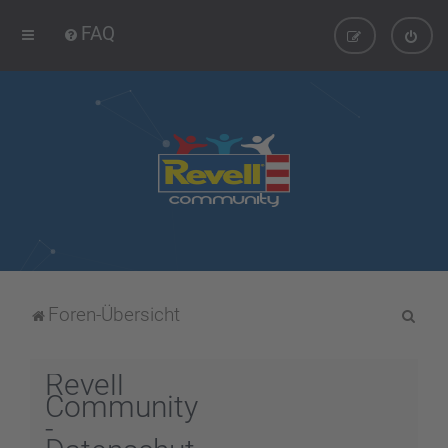
FAQ
S
Foren-Übersicht
u
c
Revell
h
Community
-
e