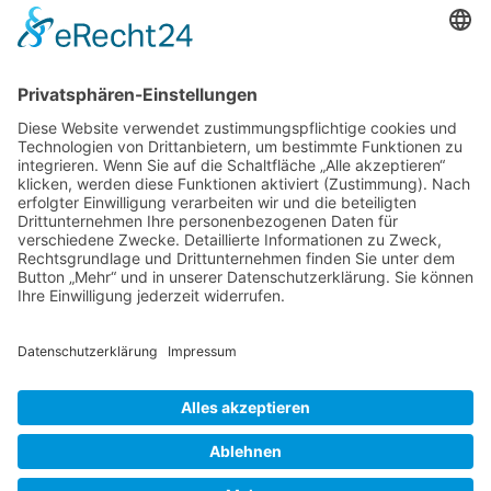
Der Betreiber erteilt dir auf Anfrage Auskunft,
welche Daten über dich gespeichert sind.
Du kannst jederzeit die Löschung bzw. Sperrung
deiner Daten verlangen. Kontaktiere hierzu bitte
den Betreiber.
Foren-Übersicht
Alle Zeiten sind
UTC+02:00
Powered by
phpBB
™
• Design by
PlanetStyles
•