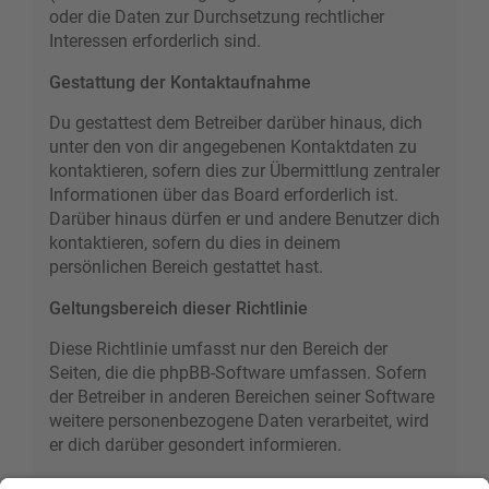
oder die Daten zur Durchsetzung rechtlicher
Interessen erforderlich sind.
Gestattung der Kontaktaufnahme
Du gestattest dem Betreiber darüber hinaus, dich
unter den von dir angegebenen Kontaktdaten zu
kontaktieren, sofern dies zur Übermittlung zentraler
Informationen über das Board erforderlich ist.
Darüber hinaus dürfen er und andere Benutzer dich
kontaktieren, sofern du dies in deinem
persönlichen Bereich gestattet hast.
Geltungsbereich dieser Richtlinie
Diese Richtlinie umfasst nur den Bereich der
Seiten, die die phpBB-Software umfassen. Sofern
der Betreiber in anderen Bereichen seiner Software
weitere personenbezogene Daten verarbeitet, wird
er dich darüber gesondert informieren.
Auskunftsrecht