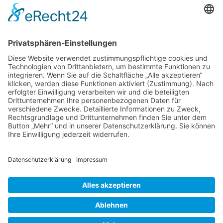
Der Betreiber erteilt dir auf Anfrage Auskunft,
welche Daten über dich gespeichert sind.
Du kannst jederzeit die Löschung bzw. Sperrung
deiner Daten verlangen. Kontaktiere hierzu bitte
den Betreiber.
Foren-Übersicht
Alle Zeiten sind
UTC+02:00
Powered by
phpBB
™
• Design by
PlanetStyles
•