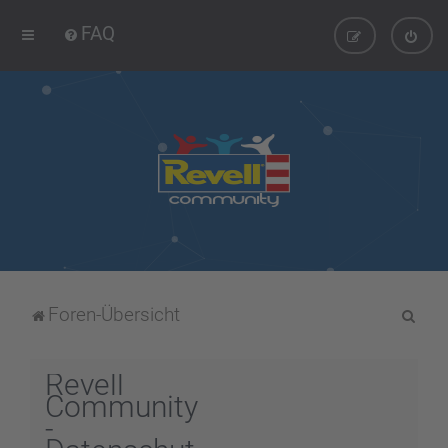
FAQ
S
Foren-Übersicht
u
c
Revell
h
Community
-
e