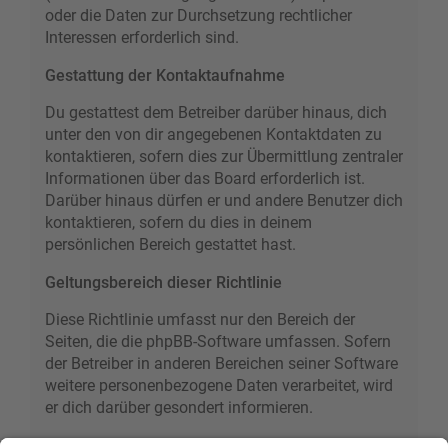
oder die Daten zur Durchsetzung rechtlicher
Interessen erforderlich sind.
Gestattung der Kontaktaufnahme
Du gestattest dem Betreiber darüber hinaus, dich
unter den von dir angegebenen Kontaktdaten zu
kontaktieren, sofern dies zur Übermittlung zentraler
Informationen über das Board erforderlich ist.
Darüber hinaus dürfen er und andere Benutzer dich
kontaktieren, sofern du dies in deinem
persönlichen Bereich gestattet hast.
Geltungsbereich dieser Richtlinie
Diese Richtlinie umfasst nur den Bereich der
Seiten, die die phpBB-Software umfassen. Sofern
der Betreiber in anderen Bereichen seiner Software
weitere personenbezogene Daten verarbeitet, wird
er dich darüber gesondert informieren.
Auskunftsrecht