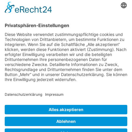
Der Betreiber erteilt dir auf Anfrage Auskunft,
welche Daten über dich gespeichert sind.
Du kannst jederzeit die Löschung bzw. Sperrung
deiner Daten verlangen. Kontaktiere hierzu bitte
den Betreiber.
Foren-Übersicht
Alle Zeiten sind
UTC+02:00
Powered by
phpBB
™
• Design by
PlanetStyles
•