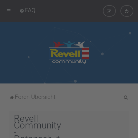
FAQ
S
Foren-Übersicht
u
c
Revell
h
Community
-
e