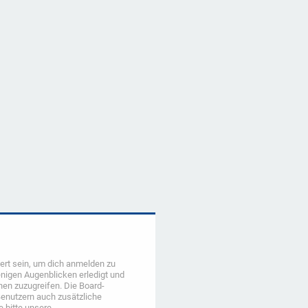
ert sein, um dich anmelden zu
enigen Augenblicken erledigt und
onen zuzugreifen. Die Board-
Benutzern auch zusätzliche
 bitte unsere