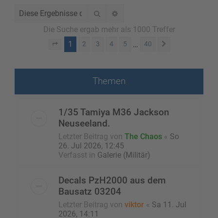
Suche
Erweiterte Suche
Die Suche ergab mehr als 1000 Treffer
1
…
2
3
4
5
40
Seite
1
von
40
Nächste
Themen
1/35 Tamiya M36 Jackson
Neuseeland.
Letzter Beitrag von
The Chaos
«
So
26. Jul 2026, 12:45
Verfasst in
Galerie (Militär)
Decals PzH2000 aus dem
Bausatz 03204
Letzter Beitrag von
viktor
«
Sa 11. Jul
2026, 14:11