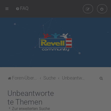
FAQ
S
Foren-Übersicht
Suche
Unbeantwortete Themen
u
c
Unbeantworte
h
te Themen
e
Zur erweiterten Suche