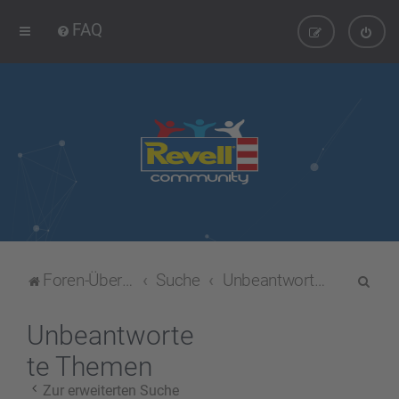
FAQ
S
Foren-Übersicht
Suche
Unbeantwortete Themen
u
c
Unbeantworte
h
te Themen
e
Zur erweiterten Suche