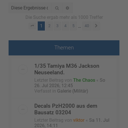
Suche
Erweiterte Suche
Die Suche ergab mehr als 1000 Treffer
1
…
2
3
4
5
40
Seite
1
von
40
Nächste
Themen
1/35 Tamiya M36 Jackson
Neuseeland.
Letzter Beitrag von
The Chaos
«
So
26. Jul 2026, 12:45
Verfasst in
Galerie (Militär)
Decals PzH2000 aus dem
Bausatz 03204
Letzter Beitrag von
viktor
«
Sa 11. Jul
2026, 14:11