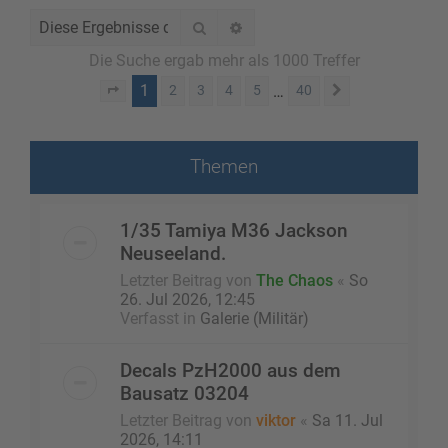
Suche
Erweiterte Suche
Die Suche ergab mehr als 1000 Treffer
1
…
2
3
4
5
40
Seite
1
von
40
Nächste
Themen
1/35 Tamiya M36 Jackson
Neuseeland.
Letzter Beitrag von
The Chaos
«
So
26. Jul 2026, 12:45
Verfasst in
Galerie (Militär)
Decals PzH2000 aus dem
Bausatz 03204
Letzter Beitrag von
viktor
«
Sa 11. Jul
2026, 14:11