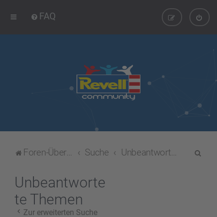
FAQ
S
Foren-Übersicht
Suche
Unbeantwortete Themen
u
c
Unbeantworte
h
te Themen
e
Zur erweiterten Suche