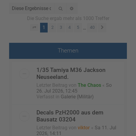
Suche
Erweiterte Suche
Die Suche ergab mehr als 1000 Treffer
1
…
2
3
4
5
40
Seite
1
von
40
Nächste
Themen
1/35 Tamiya M36 Jackson
Neuseeland.
Letzter Beitrag von
The Chaos
«
So
26. Jul 2026, 12:45
Verfasst in
Galerie (Militär)
Decals PzH2000 aus dem
Bausatz 03204
Letzter Beitrag von
viktor
«
Sa 11. Jul
2026, 14:11