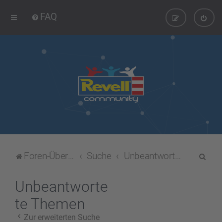
FAQ
S
Foren-Übersicht
Suche
Unbeantwortete Themen
u
c
Unbeantworte
h
te Themen
e
Zur erweiterten Suche