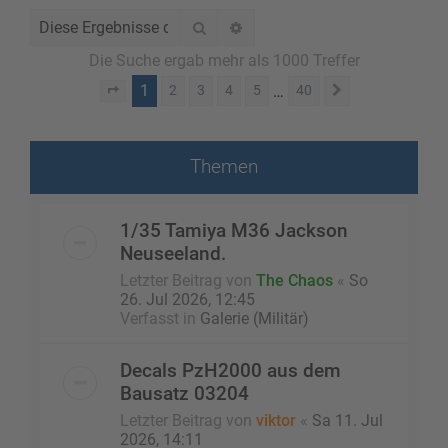
Suche
Erweiterte Suche
Die Suche ergab mehr als 1000 Treffer
1
…
2
3
4
5
40
Seite
1
von
40
Nächste
Themen
1/35 Tamiya M36 Jackson
Neuseeland.
Letzter Beitrag von
The Chaos
«
So
26. Jul 2026, 12:45
Verfasst in
Galerie (Militär)
Decals PzH2000 aus dem
Bausatz 03204
Letzter Beitrag von
viktor
«
Sa 11. Jul
2026, 14:11