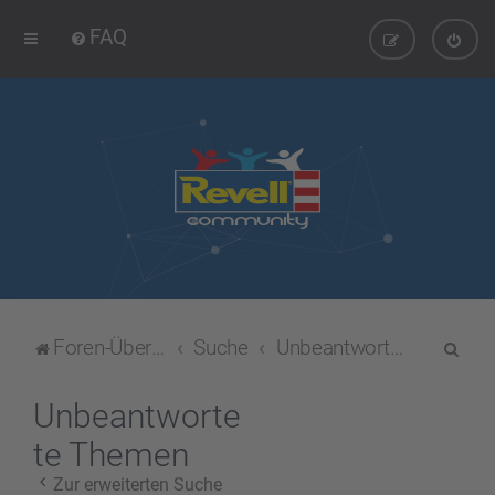
FAQ
S
Foren-Übersicht
Suche
Unbeantwortete Themen
u
c
Unbeantworte
h
te Themen
e
Zur erweiterten Suche