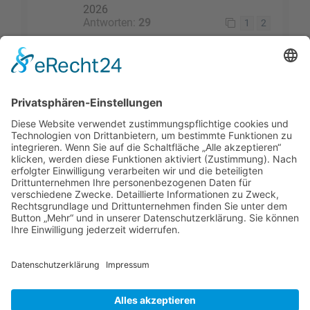
2026
Antworten:
29
1
2
Die Suche ergab 13 Treffer • Seite
1
von
1
Gehe zu