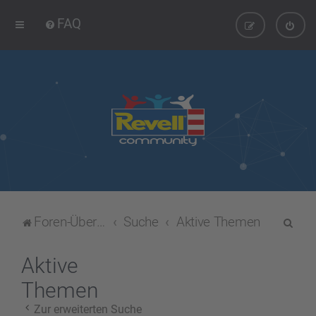
FAQ
S
Foren-Übersicht
Suche
Aktive Themen
u
c
Aktive
h
Themen
e
Zur erweiterten Suche