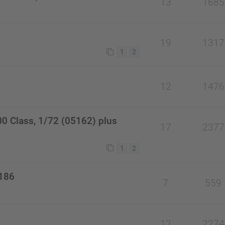
13
1685
19
1317
1
2
12
1476
00 Class, 1/72 (05162) plus
17
2377
1
2
7186
7
559
12
2274