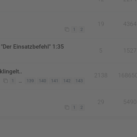
19
4364
1
2
"Der Einsatzbefehl" 1:35
5
1527
lingelt..
2138
16865
…
1
139
140
141
142
143
29
5490
1
2