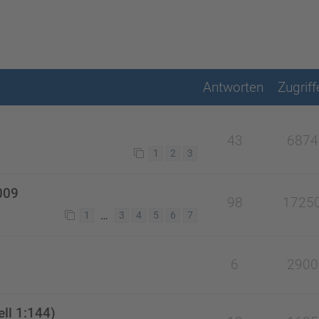
Antworten
Zugriff
43
6874
1
2
3
009
98
1725
…
1
3
4
5
6
7
6
2900
ll 1:144)