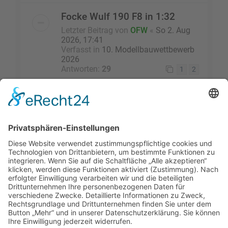
Focke Wulf 190 F8 in 1:32
Letzter Beitrag von
OFW
«
So 2. Aug
2026, 17:41
Verfasst in
10. Modellbauwettbewerb
2026
Antworten:
29
1
2
Die Suche ergab 14 Treffer • Seite
1
von
1
Gehe zu