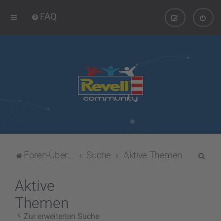
FAQ
S
Foren-Übersicht
Suche
Aktive Themen
u
c
Aktive
h
Themen
e
Zur erweiterten Suche