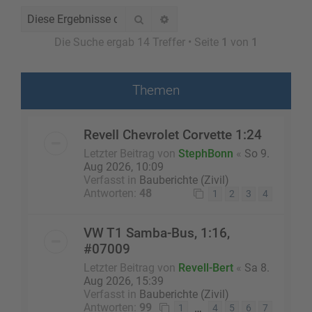
Suche
Erweiterte Suche
Die Suche ergab 14 Treffer • Seite
1
von
1
Themen
Revell Chevrolet Corvette 1:24
Letzter Beitrag von
StephBonn
«
So 9.
Aug 2026, 10:09
Verfasst in
Bauberichte (Zivil)
Antworten:
48
1
2
3
4
VW T1 Samba-Bus, 1:16,
#07009
Letzter Beitrag von
Revell-Bert
«
Sa 8.
Aug 2026, 15:39
Verfasst in
Bauberichte (Zivil)
Antworten:
99
…
1
4
5
6
7