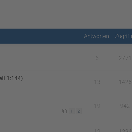
Antworten
Zugriff
6
2771
ll 1:144)
13
1425
19
942
1
2
12
1334