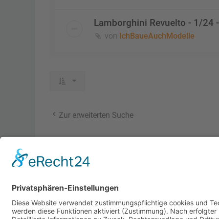
Lamborghini Revuelto - 1/24 -
von
IchBaueAuchModelle
Zur erweiterten Suche