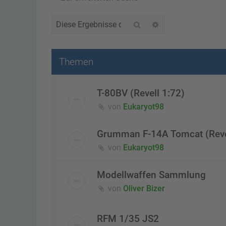
Suche
Erweiterte Suche
Themen
T-80BV (Revell 1:72)
von
Eukaryot98
Grumman F-14A Tomcat (Reve
von
Eukaryot98
Modellwaffen Sammlung
von
Oliver Bizer
RFM 1/35 JS2