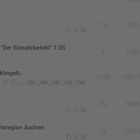
19
4221
1
2
"Der Einsatzbefehl" 1:35
5
1396
lingelt..
2138
16857
…
1
139
140
141
142
143
29
5355
1
2
teregion Aachen
29
1075
1
2