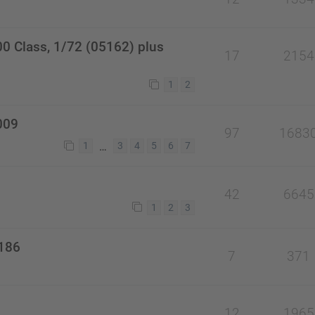
00 Class, 1/72 (05162) plus
17
2154
1
2
009
97
1683
…
1
3
4
5
6
7
42
6645
1
2
3
7186
7
371
12
1965