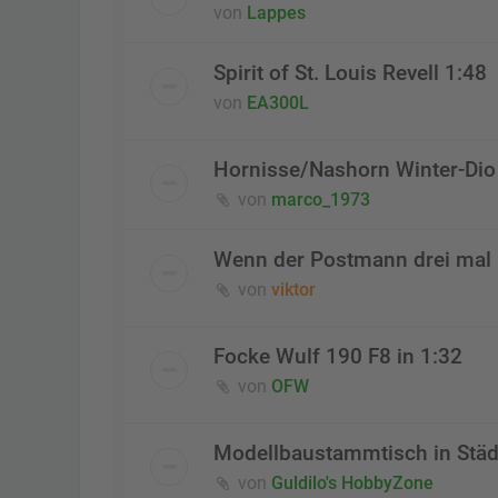
von
Lappes
Spirit of St. Louis Revell 1:48
von
EA300L
Hornisse/Nashorn Winter-Dio 
von
marco_1973
Wenn der Postmann drei mal k
von
viktor
Focke Wulf 190 F8 in 1:32
von
OFW
Modellbaustammtisch in Städ
von
Guldilo's HobbyZone