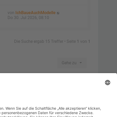
von
IchBaueAuchModelle
Do 30. Jul 2026, 08:10
Die Suche ergab 15 Treffer • Seite
1
von
1
Gehe zu