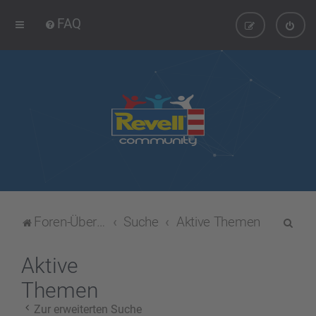
FAQ
S
Foren-Übersicht
Suche
Aktive Themen
u
c
Aktive
h
Themen
e
Zur erweiterten Suche