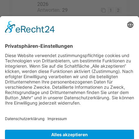
2026
Antworten:
29
1
2
Die Suche ergab 13 Treffer • Seite
1
von
1
Gehe zu