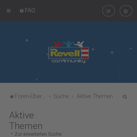
FAQ
S
Foren-Übersicht
Suche
Aktive Themen
u
c
Aktive
h
Themen
e
Zur erweiterten Suche