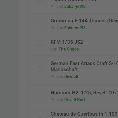
von
Eukaryot98
Grumman F-14A Tomcat (Reve
von
Eukaryot98
RFM 1/35 JS2
von
The Chaos
German Fast Attack Craft S-1
Mannschaft
von
Diwo58
Hummer H2, 1:25, Revell #0
von
Revell-Bert
Chateau de Queribus in 1:100