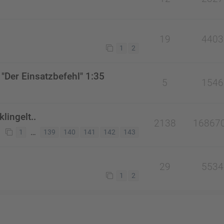
19
4403
1
2
"Der Einsatzbefehl" 1:35
5
1546
lingelt..
2138
16867
…
1
139
140
141
142
143
29
5534
1
2