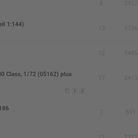
6
2922
ll 1:144)
13
1736
12
1486
00 Class, 1/72 (05162) plus
17
2413
1
2
7186
7
591
12
2327