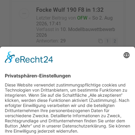
Focke Wulf 190 F8 in 1:32
Letzter Beitrag von
OFW
«
So 2. Aug
2026, 17:41
Verfasst in
10. Modellbauwettbewerb
2026
Antworten:
29
1
2
Die Suche ergab 14 Treffer • Seite
1
von
1
Gehe zu