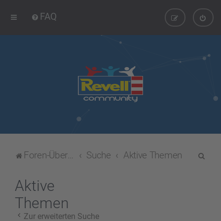
FAQ
S
Foren-Übersicht
Suche
Aktive Themen
u
c
Aktive
h
Themen
e
Zur erweiterten Suche