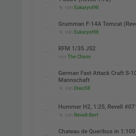
von
Eukaryot98
Grumman F-14A Tomcat (Reve
von
Eukaryot98
RFM 1/35 JS2
von
The Chaos
German Fast Attack Craft S-1
Mannschaft
von
Diwo58
Hummer H2, 1:25, Revell #0
von
Revell-Bert
Chateau de Queribus in 1:100