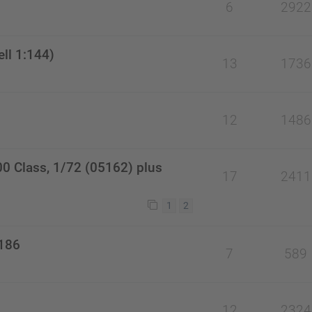
6
2922
ll 1:144)
13
1736
12
1486
00 Class, 1/72 (05162) plus
17
2411
1
2
7186
7
589
12
2324