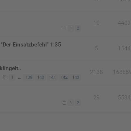
19
4402
1
2
"Der Einsatzbefehl" 1:35
5
1544
lingelt..
2138
16866
…
1
139
140
141
142
143
29
5534
1
2