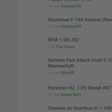
von
Eukaryot98
Grumman F-14A Tomcat (Reve
von
Eukaryot98
RFM 1/35 JS2
von
The Chaos
German Fast Attack Craft S-1
Mannschaft
von
Diwo58
Hummer H2, 1:25, Revell #0
von
Revell-Bert
Chateau de Queribus in 1:100