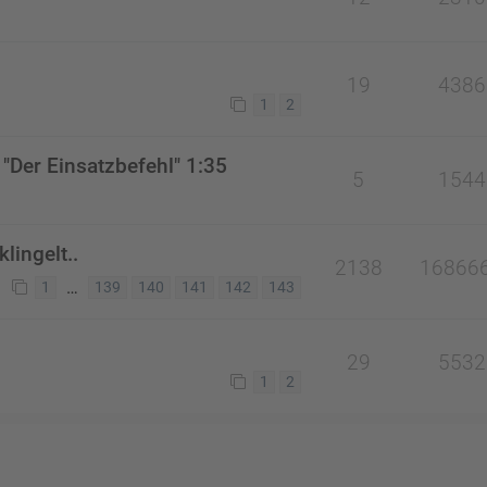
19
4386
1
2
"Der Einsatzbefehl" 1:35
5
1544
lingelt..
2138
16866
…
1
139
140
141
142
143
29
5532
1
2