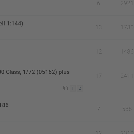
6
2921
ll 1:144)
13
1730
12
1486
00 Class, 1/72 (05162) plus
17
2411
1
2
7186
7
588
12
2310