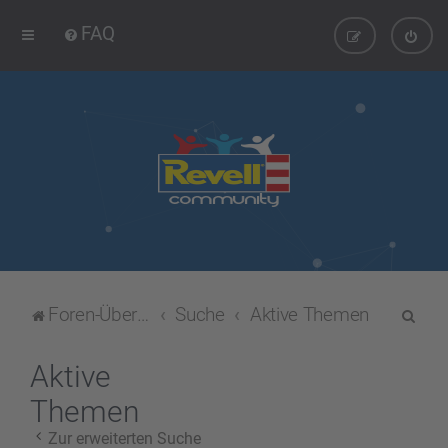
FAQ
S
Foren-Übersicht
Suche
Aktive Themen
u
c
Aktive
h
Themen
e
Zur erweiterten Suche