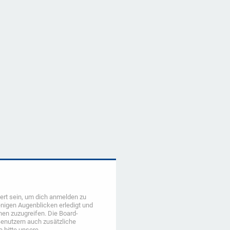
ert sein, um dich anmelden zu
enigen Augenblicken erledigt und
onen zuzugreifen. Die Board-
Benutzern auch zusätzliche
 bitte unsere