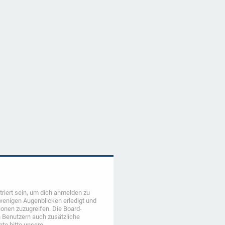
riert sein, um dich anmelden zu
 wenigen Augenblicken erledigt und
tionen zuzugreifen. Die Board-
n Benutzern auch zusätzliche
te bitte unsere