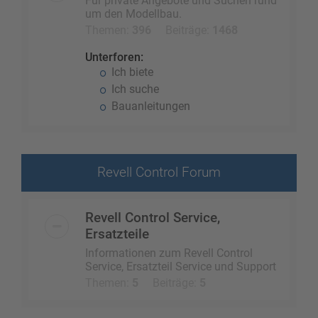
Für private Angebote und Suchen rund
um den Modellbau.
Themen:
396
Beiträge:
1468
Unterforen:
Ich biete
Ich suche
Bauanleitungen
Revell Control Forum
Revell Control Service,
Ersatzteile
Informationen zum Revell Control
Service, Ersatzteil Service und Support
Themen:
5
Beiträge:
5