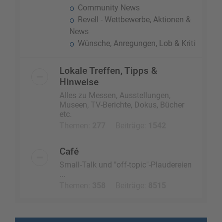
Community News
Revell - Wettbewerbe, Aktionen &
News
Wünsche, Anregungen, Lob & Kritik
Lokale Treffen, Tipps &
Hinweise
Alles zu Messen, Ausstellungen,
Museen, TV-Berichte, Dokus, Bücher
etc.
Themen:
277
Beiträge:
1542
Café
Small-Talk und "off-topic"-Plaudereien
...
Themen:
358
Beiträge:
8515