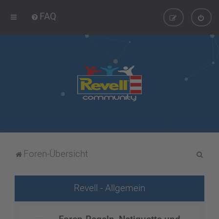
FAQ
S
Foren-Übersicht
u
c
Revell - Allgemein
h
e