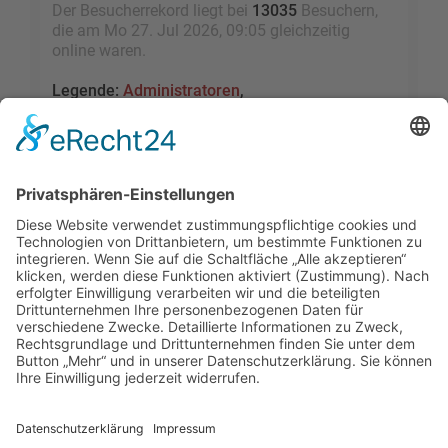
Der Besucherrekord liegt bei
13035
Besuchern,
die am Mo 27. Jul 2026, 09:05 gleichzeitig
online waren.
Legende:
Administratoren
,
Globale Moderatoren
,
Registrierte Benutzer
,
Kürzlich registrierte Benutzer
Statistik
Beiträge insgesamt
109460
• Themen insgesamt
9528
• Mitglieder insgesamt
2455
• Unser
neuestes Mitglied:
sky1005