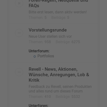
Foren-Regeln, Netiquette und
FAQs
Bitte erst lesen, dann aktiv werden!
Themen:
5
Beiträge:
5
Vorstellungsrunde
Neue User stellen sich vor
Themen:
958
Beiträge:
6275
Unterforum:
Portfolios
Revell - News, Aktionen,
Wünsche, Anregungen, Lob &
Kritik
Feedback zu Revell, seinen Produkten
und alles rund um dieses Forum
Themen:
410
Beiträge:
5532
Unterforen: