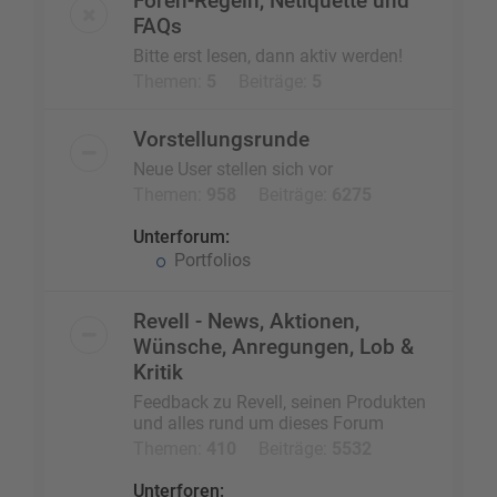
Foren-Regeln, Netiquette und
FAQs
Bitte erst lesen, dann aktiv werden!
Themen:
5
Beiträge:
5
Vorstellungsrunde
Neue User stellen sich vor
Themen:
958
Beiträge:
6275
Unterforum:
Portfolios
Revell - News, Aktionen,
Wünsche, Anregungen, Lob &
Kritik
Feedback zu Revell, seinen Produkten
und alles rund um dieses Forum
Themen:
410
Beiträge:
5532
Unterforen: