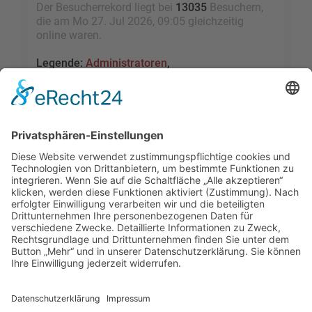
Der Besucherrekord liegt bei
13035
Besuchern,
die am Mo 27. Jul 2026, 09:05 gleichzeitig
online waren.
Legende:
Administratoren
,
Globale Moderatoren
,
Registrierte Benutzer
,
Kürzlich registrierte Benutzer
Statistik
Beiträge insgesamt
109479
• Themen insgesamt
9528
• Mitglieder insgesamt
2455
• Unser
neuestes Mitglied:
sky1005