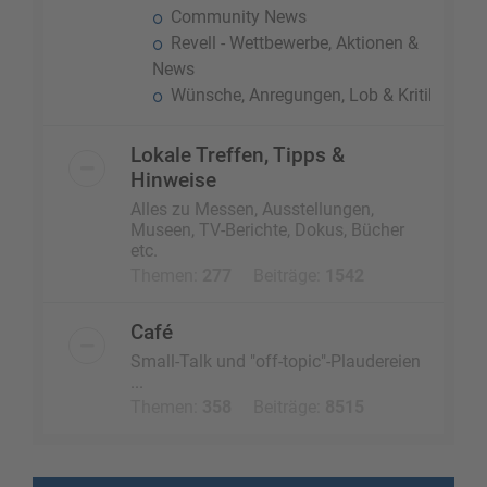
Community News
Revell - Wettbewerbe, Aktionen &
News
Wünsche, Anregungen, Lob & Kritik
Lokale Treffen, Tipps &
Hinweise
Alles zu Messen, Ausstellungen,
Museen, TV-Berichte, Dokus, Bücher
etc.
Themen:
277
Beiträge:
1542
Café
Small-Talk und "off-topic"-Plaudereien
...
Themen:
358
Beiträge:
8515