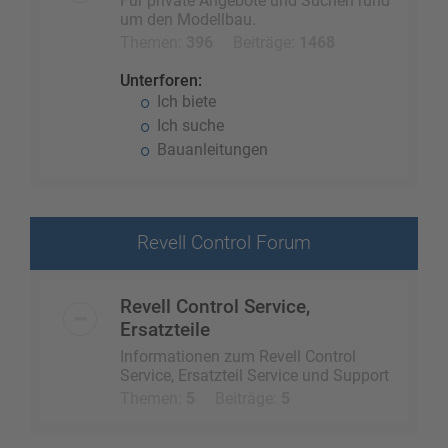
Für private Angebote und Suchen rund
um den Modellbau.
Themen:
396
Beiträge:
1468
Unterforen:
Ich biete
Ich suche
Bauanleitungen
Revell Control Forum
Revell Control Service,
Ersatzteile
Informationen zum Revell Control
Service, Ersatzteil Service und Support
Themen:
5
Beiträge:
5