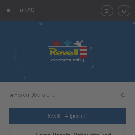
FAQ
S
Foren-Übersicht
u
c
Revell - Allgemein
h
e