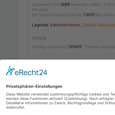
Insgesamt sind
5088
Besucher online :: 4 sich
Minuten)
Der Besucherrekord liegt bei
13035
Besuchern, 
Legende:
Administratoren
,
Globale Moderat
Statistik
Beiträge insgesamt
109459
• Themen insges
Foren-Übersicht