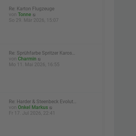
a
e
g
Re: Karton Flugzeuge
r
N
von
Tonne
B
e
So 29. Mär 2026, 15:07
e
u
i
e
t
s
r
t
a
e
g
Re: Sprühfarbe Spritzer Karos…
r
N
von
Charmin
B
e
Mo 11. Mai 2026, 16:55
e
u
i
e
t
s
r
t
a
e
g
r
Re: Harder & Steenbeck Evolut…
B
N
von
Onkel Markus
e
e
Fr 17. Jul 2026, 22:41
i
u
t
e
r
s
a
t