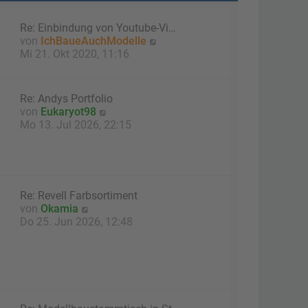
Re: Einbindung von Youtube-Vi…
N
von
IchBaueAuchModelle
e
Mi 21. Okt 2020, 11:16
u
e
s
Re: Andys Portfolio
t
N
von
Eukaryot98
e
e
Mo 13. Jul 2026, 22:15
r
u
B
e
e
s
i
t
t
e
Re: Revell Farbsortiment
r
r
N
von
Okamia
a
B
e
Do 25. Jun 2026, 12:48
g
e
u
i
e
t
s
r
t
a
e
g
r