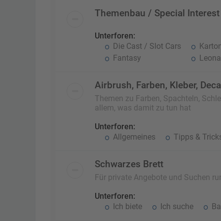
Themenbau / Special Interest
Unterforen:
Die Cast / Slot Cars
Karto
Fantasy
Leonar
Airbrush, Farben, Kleber, Dec
Themen zu Farben, Spachteln, Schlei
allem, was damit zu tun hat
Unterforen:
Allgemeines
Tipps & Trick
Schwarzes Brett
Für private Angebote und Suchen r
Unterforen:
Ich biete
Ich suche
Ba