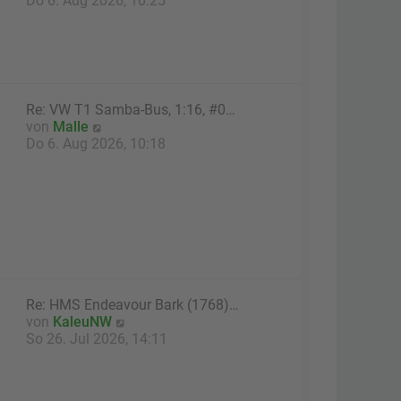
Do 6. Aug 2026, 10:25
r
u
B
e
e
s
i
t
t
e
r
r
Re: VW T1 Samba-Bus, 1:16, #0…
a
B
N
von
Malle
g
e
e
Do 6. Aug 2026, 10:18
i
u
t
e
r
s
a
t
g
e
r
B
e
i
Re: HMS Endeavour Bark (1768)…
t
N
von
KaleuNW
r
e
So 26. Jul 2026, 14:11
a
u
g
e
s