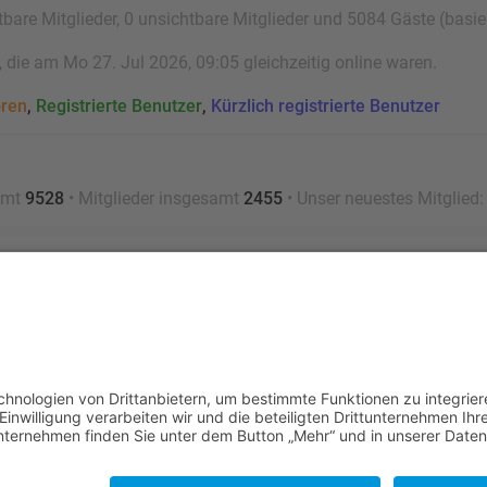
tbare Mitglieder, 0 unsichtbare Mitglieder und 5084 Gäste (basi
die am Mo 27. Jul 2026, 09:05 gleichzeitig online waren.
oren
,
Registrierte Benutzer
,
Kürzlich registrierte Benutzer
amt
9528
• Mitglieder insgesamt
2455
• Unser neuestes Mitglied
Nutzungsbedingungen