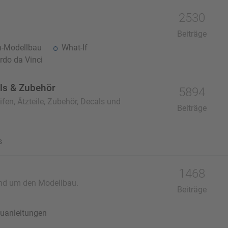
2530
Beiträge
n-Modellbau
What-If
do da Vinci
als & Zubehör
5894
fen, Ätzteile, Zubehör, Decals und
Beiträge
s
1468
und um den Modellbau.
Beiträge
uanleitungen