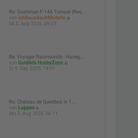
t
e
Re: Grumman F-14A Tomcat (Rev…
r
N
von
IchBaueAuchModelle
B
e
Mi 5. Aug 2026, 09:03
e
u
i
e
t
s
r
t
a
e
g
Re: Voyager Raumsonde - Haseg…
r
N
von
Guldilo's HobbyZone
B
e
Di 9. Dez 2025, 14:01
e
u
i
e
t
s
r
t
a
e
g
Re: Chateau de Queribus in 1:…
r
N
von
Lappes
B
e
Mo 3. Aug 2026, 06:11
e
u
i
e
t
s
r
t