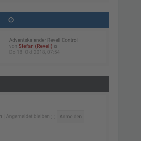
g
e
r
B
e
i
t
Adventskalender Revell Control
r
N
von
Stefan (Revell)
a
e
Do 18. Okt 2018, 07:54
g
u
e
s
t
e
r
B
e
i
t
n
|
Angemeldet bleiben
r
a
g