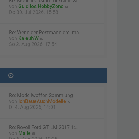
Re: Modellbaustammtisch in St…
B
N
von
Guldilo's HobbyZone
e
e
Do 30. Jul 2026, 15:58
i
u
t
e
r
s
a
Re: Wenn der Postmann drei ma…
t
g
N
von
KaleuNW
e
e
So 2. Aug 2026, 17:54
r
u
B
e
e
s
i
t
t
e
r
r
a
B
g
e
Re: Modellwaffen Sammlung
i
N
von
IchBaueAuchModelle
t
e
Di 4. Aug 2026, 14:01
r
u
a
e
g
s
Re: Revell Ford GT LM 2017 1:…
t
N
von
Malle
e
e