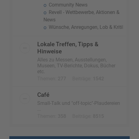
Community News
Revell - Wettbewerbe, Aktionen &
News
Wünsche, Anregungen, Lob & Kritik
Lokale Treffen, Tipps &
Hinweise
Alles zu Messen, Ausstellungen,
Museen, TV-Berichte, Dokus, Bücher
etc.
Themen:
277
Beiträge:
1542
Café
Small-Talk und "off-topic"-Plaudereien
...
Themen:
358
Beiträge:
8515