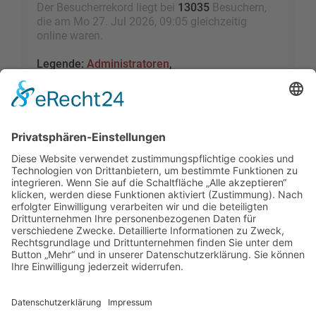
Der Besucherrekord liegt bei
13035
Besuchern,
die am Mo 27. Jul 2026, 09:05 gleichzeitig
online waren.
Legende:
Administratoren
,
Globale Moderatoren
,
Registrierte Benutzer
,
Kürzlich registrierte Benutzer
Statistik
Beiträge insgesamt
109460
• Themen insgesamt
9528
• Mitglieder insgesamt
2455
• Unser
neuestes Mitglied:
sky1005