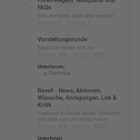
Foren-Regeln, Netiquette und
FAQs
Bitte erst lesen, dann aktiv werden!
Themen:
5
Beiträge:
5
Vorstellungsrunde
Neue User stellen sich vor
Themen:
958
Beiträge:
6275
Unterforum:
Portfolios
Revell - News, Aktionen,
Wünsche, Anregungen, Lob &
Kritik
Feedback zu Revell, seinen Produkten
und alles rund um dieses Forum
Themen:
410
Beiträge:
5532
Unterforen: