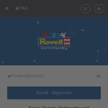
FAQ
S
Foren-Übersicht
u
c
Revell - Allgemein
h
e