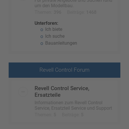
Für private Angebote und Suchen rund
um den Modellbau.
Themen:
396
Beiträge:
1468
Unterforen:
Ich biete
Ich suche
Bauanleitungen
Revell Control Forum
Revell Control Service,
Ersatzteile
Informationen zum Revell Control
Service, Ersatzteil Service und Support
Themen:
5
Beiträge:
5