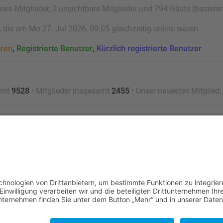
bare Mitglieder, 0 unsichtbare Mitglieder und 794 Gäste (basiere
die am Mo 27. Jul 2026, 09:05 gleichzeitig online waren.
oren
,
Registrierte Benutzer
,
Kürzlich registrierte Benutzer
amt
9528
• Mitglieder insgesamt
2455
• Unser neuestes Mitglied
Nutzungsbedingungen