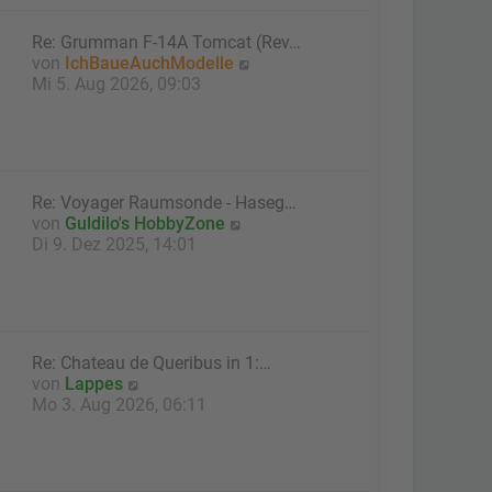
t
e
Re: Grumman F-14A Tomcat (Rev…
r
N
von
IchBaueAuchModelle
B
e
Mi 5. Aug 2026, 09:03
e
u
i
e
t
s
r
t
a
e
g
Re: Voyager Raumsonde - Haseg…
r
N
von
Guldilo's HobbyZone
B
e
Di 9. Dez 2025, 14:01
e
u
i
e
t
s
r
t
a
e
g
Re: Chateau de Queribus in 1:…
r
N
von
Lappes
B
e
Mo 3. Aug 2026, 06:11
e
u
i
e
t
s
r
t