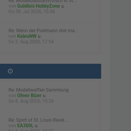
Re: Modellbaustammtisch in St…
B
N
von
Guldilo's HobbyZone
e
e
Do 30. Jul 2026, 15:58
i
u
t
e
r
s
a
Re: Wenn der Postmann drei ma…
t
g
N
von
KaleuNW
e
e
So 2. Aug 2026, 17:54
r
u
B
e
e
s
i
t
t
e
r
r
a
B
g
e
Re: Modellwaffen Sammlung
i
N
von
Oliver Bizer
t
e
Sa 8. Aug 2026, 15:26
r
u
a
e
g
s
Re: Spirit of St. Louis Revel…
t
N
von
EA300L
e
e