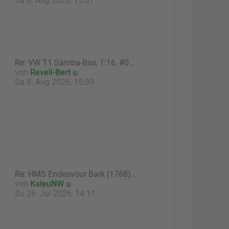
Sa 8. Aug 2026, 15:37
r
u
B
e
e
s
i
t
t
e
r
r
Re: VW T1 Samba-Bus, 1:16, #0…
a
B
N
von
Revell-Bert
g
e
e
Sa 8. Aug 2026, 15:39
i
u
t
e
r
s
a
t
g
e
r
B
e
i
Re: HMS Endeavour Bark (1768)…
t
N
von
KaleuNW
r
e
So 26. Jul 2026, 14:11
a
u
g
e
s