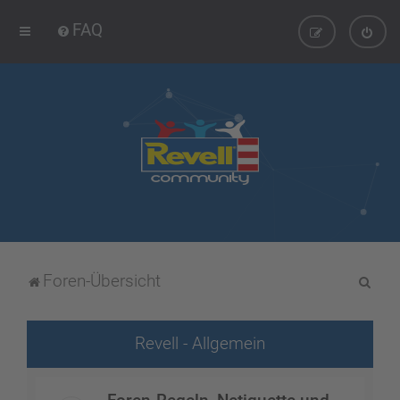
FAQ
S
Foren-Übersicht
u
c
Revell - Allgemein
h
e