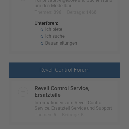
Für private Angebote und Suchen rund
um den Modellbau.
Themen:
396
Beiträge:
1468
Unterforen:
Ich biete
Ich suche
Bauanleitungen
Revell Control Forum
Revell Control Service,
Ersatzteile
Informationen zum Revell Control
Service, Ersatzteil Service und Support
Themen:
5
Beiträge:
5