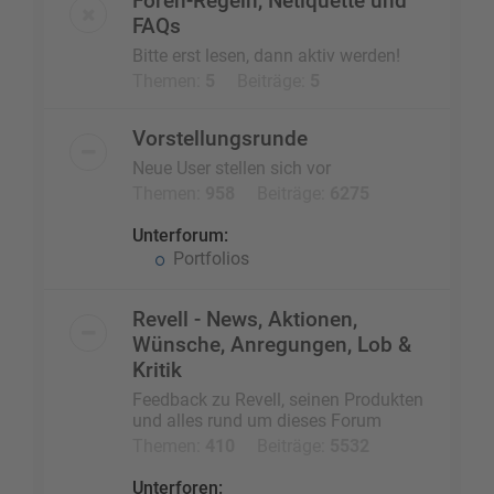
Foren-Regeln, Netiquette und
FAQs
Bitte erst lesen, dann aktiv werden!
Themen:
5
Beiträge:
5
Vorstellungsrunde
Neue User stellen sich vor
Themen:
958
Beiträge:
6275
Unterforum:
Portfolios
Revell - News, Aktionen,
Wünsche, Anregungen, Lob &
Kritik
Feedback zu Revell, seinen Produkten
und alles rund um dieses Forum
Themen:
410
Beiträge:
5532
Unterforen: