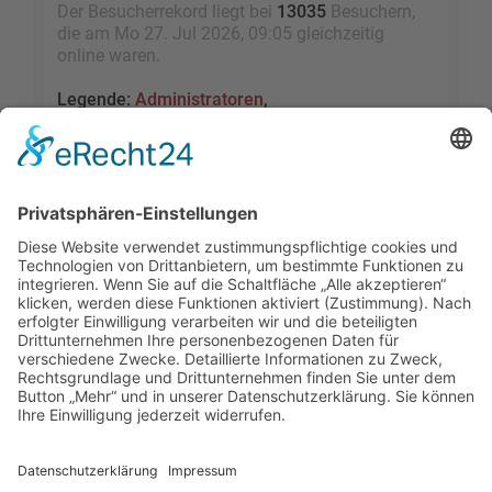
Der Besucherrekord liegt bei
13035
Besuchern,
die am Mo 27. Jul 2026, 09:05 gleichzeitig
online waren.
Legende:
Administratoren
,
Globale Moderatoren
,
Registrierte Benutzer
,
Kürzlich registrierte Benutzer
Statistik
Beiträge insgesamt
109464
• Themen insgesamt
9528
• Mitglieder insgesamt
2455
• Unser
neuestes Mitglied:
sky1005