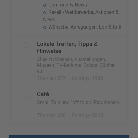
Community News
Revell - Wettbewerbe, Aktionen &
News
Wünsche, Anregungen, Lob & Kritik
Lokale Treffen, Tipps &
Hinweise
Alles zu Messen, Ausstellungen,
Museen, TV-Berichte, Dokus, Bücher
etc.
Themen:
277
Beiträge:
1542
Café
Small-Talk und "off-topic"-Plaudereien
...
Themen:
358
Beiträge:
8515