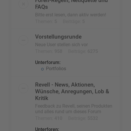
Foren-Regeln, Netiquette und
FAQs
Bitte erst lesen, dann aktiv werden!
Themen:
5
Beiträge:
5
Vorstellungsrunde
Neue User stellen sich vor
Themen:
958
Beiträge:
6275
Unterforum:
Portfolios
Revell - News, Aktionen,
Wünsche, Anregungen, Lob &
Kritik
Feedback zu Revell, seinen Produkten
und alles rund um dieses Forum
Themen:
410
Beiträge:
5532
Unterforen: