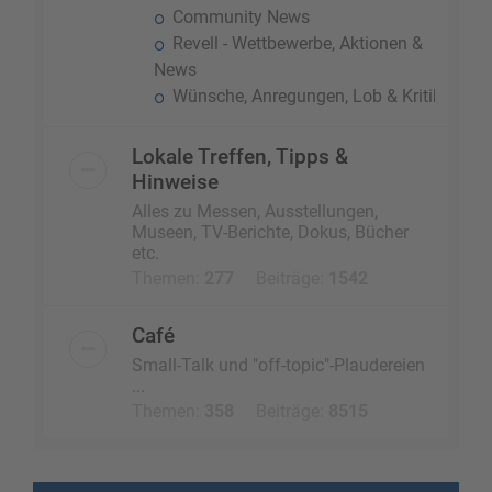
Community News
Revell - Wettbewerbe, Aktionen &
News
Wünsche, Anregungen, Lob & Kritik
Lokale Treffen, Tipps &
Hinweise
Alles zu Messen, Ausstellungen,
Museen, TV-Berichte, Dokus, Bücher
etc.
Themen:
277
Beiträge:
1542
Café
Small-Talk und "off-topic"-Plaudereien
...
Themen:
358
Beiträge:
8515