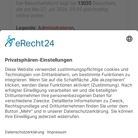
Der Besucherrekord liegt bei
13035
Besuchern,
die am Mo 27. Jul 2026, 09:05 gleichzeitig
online waren.
Legende:
Administratoren
,
Globale Moderatoren
,
Registrierte Benutzer
,
Kürzlich registrierte Benutzer
Statistik
Beiträge insgesamt
109473
• Themen insgesamt
9528
• Mitglieder insgesamt
2455
• Unser
neuestes Mitglied:
sky1005