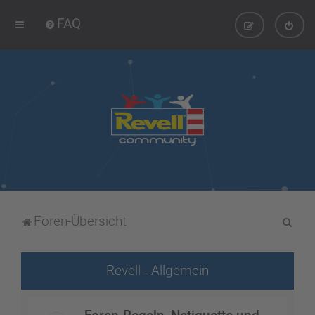
FAQ
S
Foren-Übersicht
u
c
Revell - Allgemein
h
e