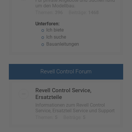
Für private Angebote und Suchen rund
um den Modellbau.
Themen:
396
Beiträge:
1468
Unterforen:
Ich biete
Ich suche
Bauanleitungen
Revell Control Forum
Revell Control Service,
Ersatzteile
Informationen zum Revell Control
Service, Ersatzteil Service und Support
Themen:
5
Beiträge:
5