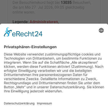
Der Besucherrekord liegt bei
13035
Besuchern,
die am Mo 27. Jul 2026, 09:05 gleichzeitig
online waren.
Legende:
Administratoren
,
Globale Moderatoren
,
Registrierte Benutzer
,
Kürzlich registrierte Benutzer
Statistik
Beiträge insgesamt
109473
• Themen insgesamt
9528
• Mitglieder insgesamt
2455
• Unser
neuestes Mitglied:
sky1005