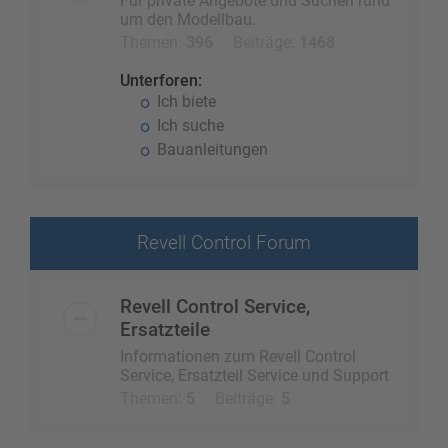
Für private Angebote und Suchen rund
um den Modellbau.
Themen:
396
Beiträge:
1468
Unterforen:
Ich biete
Ich suche
Bauanleitungen
Revell Control Forum
Revell Control Service,
Ersatzteile
Informationen zum Revell Control
Service, Ersatzteil Service und Support
Themen:
5
Beiträge:
5