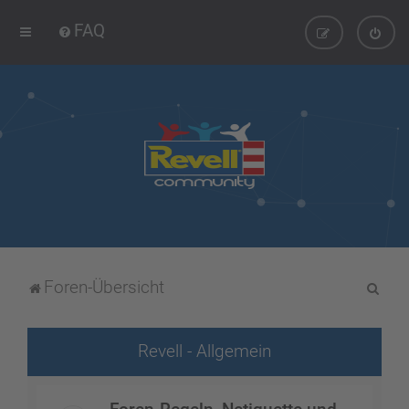
FAQ
S
Foren-Übersicht
u
c
Revell - Allgemein
h
e