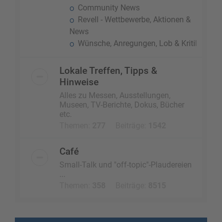
Community News
Revell - Wettbewerbe, Aktionen &
News
Wünsche, Anregungen, Lob & Kritik
Lokale Treffen, Tipps &
Hinweise
Alles zu Messen, Ausstellungen,
Museen, TV-Berichte, Dokus, Bücher
etc.
Themen:
277
Beiträge:
1542
Café
Small-Talk und "off-topic"-Plaudereien
...
Themen:
358
Beiträge:
8515