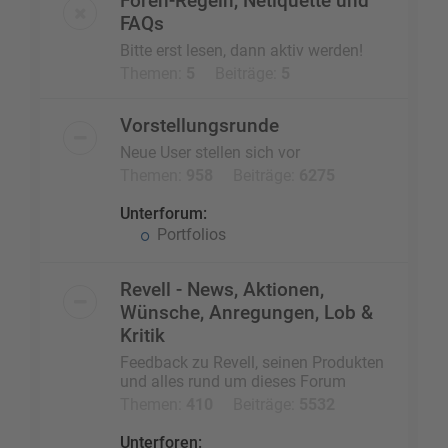
Foren-Regeln, Netiquette und
FAQs
Bitte erst lesen, dann aktiv werden!
Themen:
5
Beiträge:
5
Vorstellungsrunde
Neue User stellen sich vor
Themen:
958
Beiträge:
6275
Unterforum:
Portfolios
Revell - News, Aktionen,
Wünsche, Anregungen, Lob &
Kritik
Feedback zu Revell, seinen Produkten
und alles rund um dieses Forum
Themen:
410
Beiträge:
5532
Unterforen: